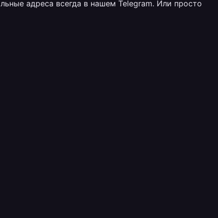
льные адреса всегда в нашем Telegram. Или просто