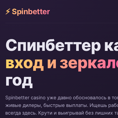
⚡ Spinbetter
Спинбеттер к
вход и зеркал
год
Spinbetter casino уже давно обосновалось в то
живые дилеры, быстрые выплаты. Ищешь рабо
всегда здесь. Крути и выигрывай без лишних т