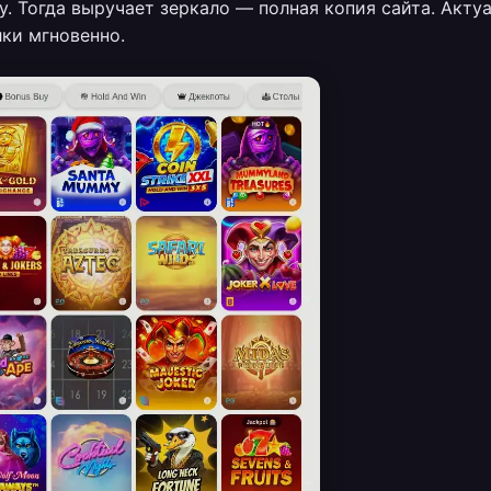
. Тогда выручает зеркало — полная копия сайта. Актуа
ки мгновенно.