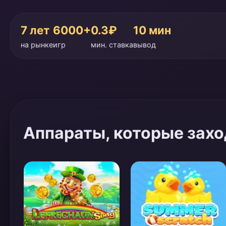
7 лет
6000+
0.3₽
10 мин
на рынке
игр
мин. ставка
вывод
Аппараты, которые захо