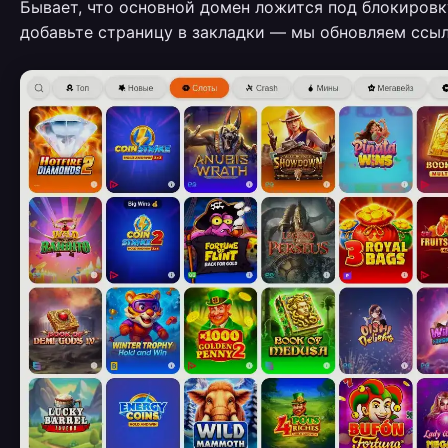
Бывает, что основной домен ложится под блокировку
добавьте страницу в закладки — мы обновляем ссыл