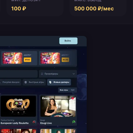
100 ₽
500 000 ₽/мес