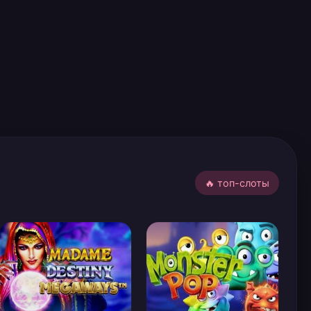
🔥 топ-слоты