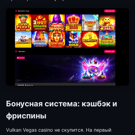
Бонусная система: кэшбэк и
фриспины
Vulkan Vegas casino не скупится. На первый