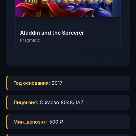
Aladdin and the Sorcerer
Pragmatic
Год основания:
2017
Лицензия:
Curacao 8048/JAZ
Мин. депозит:
500 ₽