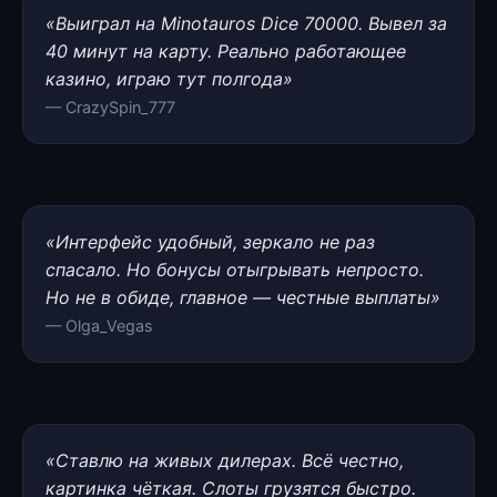
«Выиграл на Minotauros Dice 70000. Вывел за
40 минут на карту. Реально работающее
казино, играю тут полгода»
— CrazySpin_777
«Интерфейс удобный, зеркало не раз
спасало. Но бонусы отыгрывать непросто.
Но не в обиде, главное — честные выплаты»
— Olga_Vegas
«Ставлю на живых дилерах. Всё честно,
картинка чёткая. Слоты грузятся быстро.