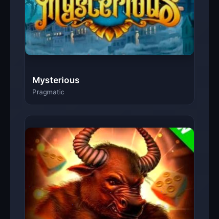
Mysterious
Pragmatic