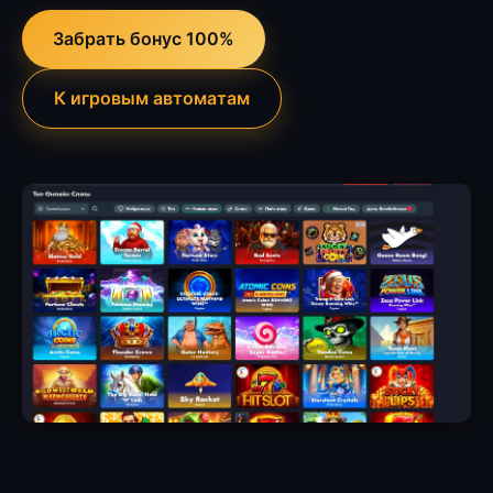
Забрать бонус 100%
К игровым автоматам