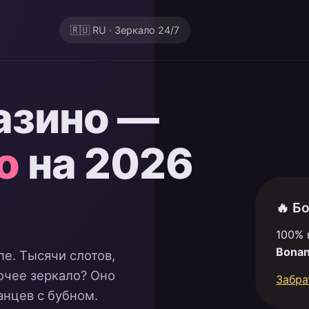
🇷🇺 RU · Зеркало 24/7
азино —
о
на 2026
🔥 Б
100% 
Bona
пе. Тысячи слотов,
чее зеркало? Оно
Забра
анцев с бубном.