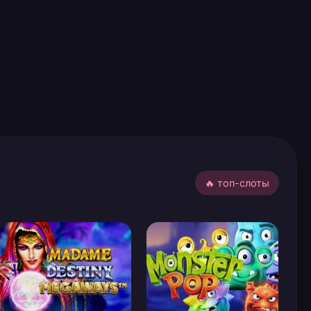
🔥 топ-слоты