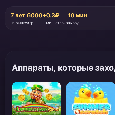
7 лет
6000+
0.3₽
10 мин
на рынке
игр
мин. ставка
вывод
Аппараты, которые захо