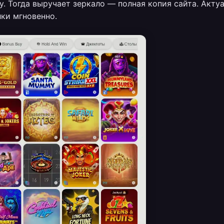
. Тогда выручает зеркало — полная копия сайта. Актуа
ки мгновенно.