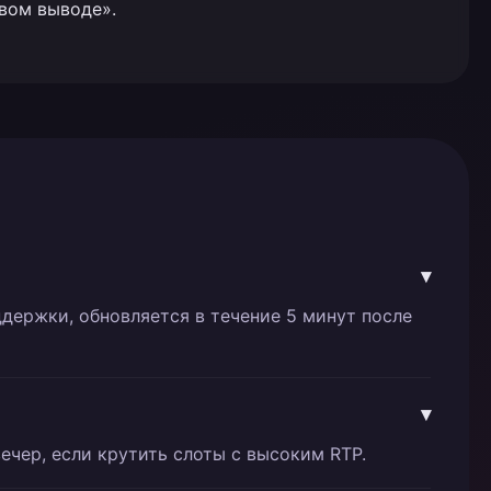
рвом выводе».
▾
ддержки, обновляется в течение 5 минут после
▾
вечер, если крутить слоты с высоким RTP.