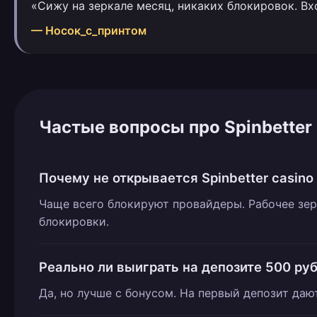
«Сижу на зеркале месяц, никаких блокировок. В
— Носок_с_принтом
Частые вопросы про Spinbetter
Почему не открывается Spinbetter casino 
Чаще всего блокируют провайдеры. Рабочее зерк
блокировки.
Реально ли выиграть на депозите 500 ру
Да, но лучше с бонусом. На первый депозит дают