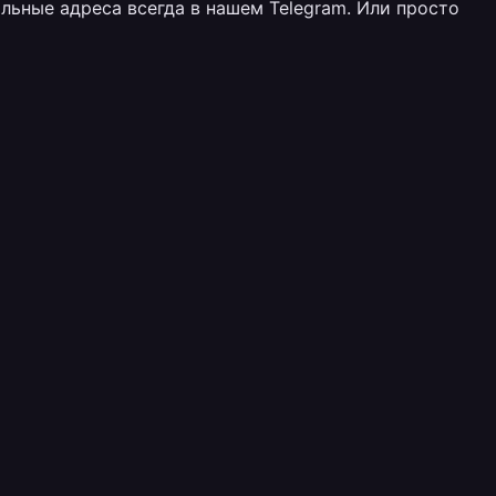
льные адреса всегда в нашем Telegram. Или просто