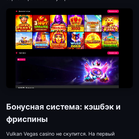
Бонусная система: кэшбэк и
фриспины
Vulkan Vegas casino не скупится. На первый