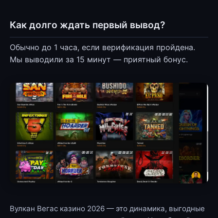
Как долго ждать первый вывод?
Обычно до 1 часа, если верификация пройдена.
Мы выводили за 15 минут — приятный бонус.
Вулкан Вегас казино 2026 — это динамика, выгодные