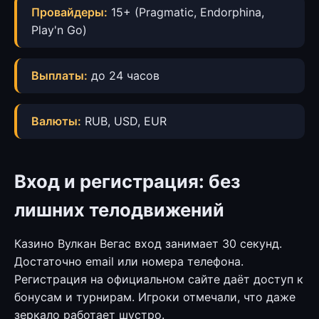
Провайдеры:
15+ (Pragmatic, Endorphina,
Play'n Go)
Выплаты:
до 24 часов
Валюты:
RUB, USD, EUR
Вход и регистрация: без
лишних телодвижений
Казино Вулкан Вегас вход занимает 30 секунд.
Достаточно email или номера телефона.
Регистрация на официальном сайте даёт доступ к
бонусам и турнирам. Игроки отмечали, что даже
зеркало работает шустро.