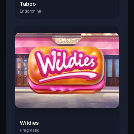
Taboo
Endorphina
Wildies
Pragmatic