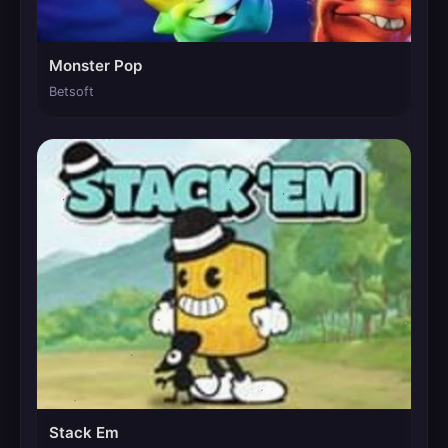
Monster Pop
Betsoft
Stack Em