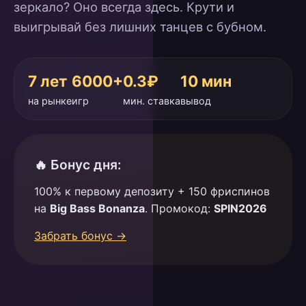
зеркало? Оно всегда здесь. Крути и
выигрывай без лишних танцев с бубном.
7 лет
6000+
0.3₽
10 мин
на рынке
игр
мин. ставка
вывод
🔥 Бонус дня:
100% к первому депозиту + 150 фриспинов
на
Big Bass Bonanza
. Промокод:
SPIN2026
Забрать бонус →