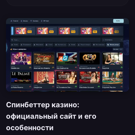
Спинбеттер казино:
официальный сайт и его
особенности