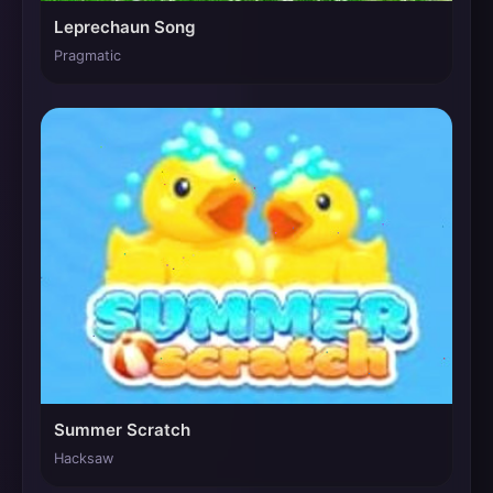
Leprechaun Song
Pragmatic
Summer Scratch
Hacksaw