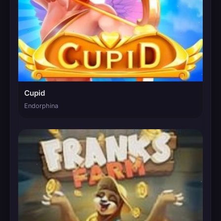
Cupid
Endorphina