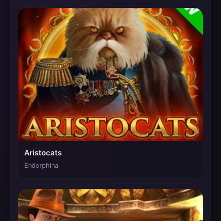
Aristocats
Endorphina